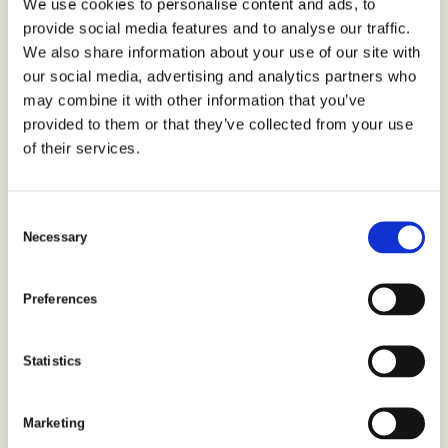
Lördag, Söndag & Helgdagar: kl. 07.30-10.00
We use cookies to personalise content and ads, to
provide social media features and to analyse our traffic.
Kostnadsfri parkering finns på gården och utmed ån
We also share information about your use of our site with
precis utanför hotellet.
our social media, advertising and analytics partners who
may combine it with other information that you’ve
provided to them or that they’ve collected from your use
of their services.
I ett gammalt
C
Necessary
hamnmagasin, mellan
o
n
hav och stad finner du
s
Preferences
e
Hotell Hamngatan 27 i
n
t
Statistics
Falkenberg
S
e
Marketing
l