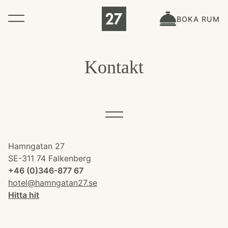
BOKA RUM
Kontakt
Hamngatan 27
Om Hotellet
SE-311 74 Falkenberg
+46 (0)346-877 67
hotel@hamngatan27.se
Hållbarhet
Hitta
hit
Omgivningen