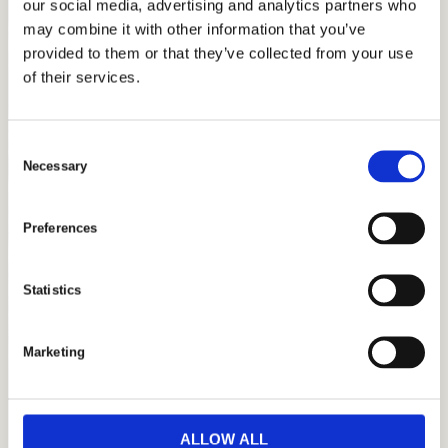
our social media, advertising and analytics partners who
may combine it with other information that you’ve
provided to them or that they’ve collected from your use
of their services.
C
Necessary
o
n
s
Preferences
e
n
t
Statistics
S
e
Marketing
l
e
c
t
ALLOW ALL